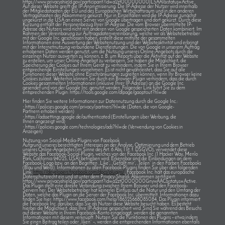
https://www.privacyshield.gov/participant?id=a2zt000000001L5AAI&status=Active
Auf dieser Website greift die IP-Anonymisierung. Die IP-Adresse der Nutzer wird innerhalb
der Mitgliedsstaaten der EU und des Europäischen Wirtschaftsraum und in den anderen
Vertragsstaaten des Abkommens gekürzt. Nur in Einzelfällen wird die IP-Adresse zunächst
ungekürzt in die USA an einen Server von Google übertragen und dort gekürzt. Durch diese
Kürzung entfällt der Personenbezug Ihrer IP-Adresse. Die vom Browser übermittelte IP-
Adresse des Nutzers wird nicht mit anderen von Google gespeicherten Daten kombiniert. Im
Rahmen der Vereinbarung zur Auftragsdatenvereinbarung, welche wir als Websitebetreiber
mit der Google Inc. geschlossen haben, erstellt diese mithilfe der gesammelten
Informationen eine Auswertung der Websitenutzung und der Websiteaktivität und erbringt
mit der Internetnutzung verbundene Dienstleistungen. Die von Google in unserem Auftrag
erhobenen Daten werden genutzt, um die Nutzung unseres Online-Angebots durch die
einzelnen Nutzer auswerten zu können, z. B. um Reports über die Aktivität auf der Website
zu erstellen, um unser Online-Angebot zu verbessern. Sie haben die Möglichkeit, die
Speicherung der Cookies auf Ihrem Gerät zu verhindern, indem Sie in Ihrem Browser
entsprechende Einstellungen vornehmen. Es ist nicht gewährleistet, dass Sie auf alle
Funktionen dieser Website ohne Einschränkungen zugreifen können, wenn Ihr Browser keine
Cookies zulässt. Weiterhin können Sie durch ein Browser-Plugin verhindern, dass die durch
Cookies gesammelten Informationen (inklusive Ihrer IP-Adresse) an die Google Inc.
gesendet und von der Google Inc. genutzt werden. Folgender Link führt Sie zu dem
entsprechenden Plugin: https://tools.google.com/dlpage/gaoptout?hl=de
Hier finden Sie weitere Informationen zur Datennutzung durch die Google Inc.:
·
https://policies.google.com/privacy/partners?hl=de (Daten, die von Google-
Partnern erhoben werden)
·
https://adssettings.google.de/authenticated (Einstellungen über Werbung, die
Ihnen angezeigt wird)
·
https://policies.google.com/technologies/ads?hl=de (Verwendung von Cookies in
Anzeigen)
Nutzung von Social-Media-Plugins von Facebook
Aufgrund unseres berechtigten Interesses an der Analyse, Optimierung und dem Betrieb
unseres Online-Angebotes (im Sinne des Art. 6 Abs. 1 lit. f. DSGVO), verwendet diese
Website das Facebook-Social-Plugin, welches von der Facebook Inc. (1 Hacker Way, Menlo
Park, California 94025, USA) betrieben wird. Erkennbar sind die Einbindungen an dem
Facebook-Logo bzw. an den Begriffen „Like“, „Gefällt mir“, „Teilen“ in den Farben Facebooks
(Blau und Weiß). Informationen zu allen Facebook-Plugins finden Sie über den folgenden
Link:
https://developers.facebook.com/docs/plugins/
. Facebook Inc. hält das europäische
Datenschutzrecht ein und ist unter dem Privacy-Shield- Abkommen zertifiziert:
https://www.privacyshield.gov/participant?id=a2zt0000000GnywAAC&status=Active.
Das Plugin stellt eine direkte Verbindung zwischen Ihrem Browser und den Facebook-
Servern her. Der Websitebetreiber hat keinerlei Einfluss auf die Natur und den Umfang der
Daten, welche das Plugin an die Server der Facebook Inc. übermittelt. Informationen dazu
finden Sie hier: https://www.facebook.com/help/186325668085084. Das Plugin informiert
die Facebook Inc. darüber, dass Sie als Nutzer diese Website besucht haben. Es besteht
hierbei die Möglichkeit, dass Ihre IP-Adresse gespeichert wird. Sind Sie während des Besuchs
auf dieser Website in Ihrem Facebook-Konto eingeloggt, werden die genannten
Informationen mit diesem verknüpft. Nutzen Sie die Funktionen des Plugins – etwa indem
Sie einen Beitrag teilen oder „liken“ –, werden die entsprechenden Informationen ebenfalls