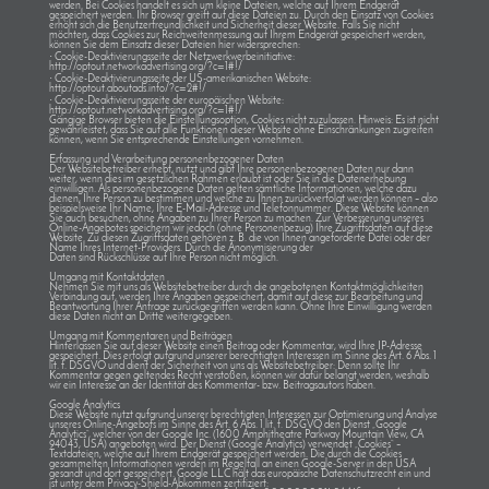
werden. Bei Cookies handelt es sich um kleine Dateien, welche auf Ihrem Endgerät
gespeichert werden. Ihr Browser greift auf diese Dateien zu. Durch den Einsatz von Cookies
erhöht sich die Benutzerfreundlichkeit und Sicherheit dieser Website. Falls Sie nicht
möchten, dass Cookies zur Reichweitenmessung auf Ihrem Endgerät gespeichert werden,
können Sie dem Einsatz dieser Dateien hier widersprechen:
·
Cookie-Deaktivierungsseite der Netzwerkwerbeinitiative:
http://optout.networkadvertising.org/?c=1#!/
·
Cookie-Deaktivierungsseite der US-amerikanischen Website:
http://optout.aboutads.info/?c=2#!/
·
Cookie-Deaktivierungsseite der europäischen Website:
http://optout.networkadvertising.org/?c=1#!/
Gängige Browser bieten die Einstellungsoption, Cookies nicht zuzulassen. Hinweis: Es ist nicht
gewährleistet, dass Sie auf alle Funktionen dieser Website ohne Einschränkungen zugreifen
können, wenn Sie entsprechende Einstellungen vornehmen.
Erfassung und Verarbeitung personenbezogener Daten
Der Websitebetreiber erhebt, nutzt und gibt Ihre personenbezogenen Daten nur dann
weiter, wenn dies im gesetzlichen Rahmen erlaubt ist oder Sie in die Datenerhebung
einwilligen. Als personenbezogene Daten gelten sämtliche Informationen, welche dazu
dienen, Ihre Person zu bestimmen und welche zu Ihnen zurückverfolgt werden können – also
beispielsweise Ihr Name, Ihre E-Mail-Adresse und Telefonnummer. Diese Website können
Sie auch besuchen, ohne Angaben zu Ihrer Person zu machen. Zur Verbesserung unseres
Online-Angebotes speichern wir jedoch (ohne Personenbezug) Ihre Zugriffsdaten auf diese
Website. Zu diesen Zugriffsdaten gehören z. B. die von Ihnen angeforderte Datei oder der
Name Ihres Internet-Providers. Durch die Anonymisierung der
Daten sind Rückschlüsse auf Ihre Person nicht möglich.
Umgang mit Kontaktdaten
Nehmen Sie mit uns als Websitebetreiber durch die angebotenen Kontaktmöglichkeiten
Verbindung auf, werden Ihre Angaben gespeichert, damit auf diese zur Bearbeitung und
Beantwortung Ihrer Anfrage zurückgegriffen werden kann. Ohne Ihre Einwilligung werden
diese Daten nicht an Dritte weitergegeben.
Umgang mit Kommentaren und Beiträgen
Hinterlassen Sie auf dieser Website einen Beitrag oder Kommentar, wird Ihre IP-Adresse
gespeichert. Dies erfolgt aufgrund unserer berechtigten Interessen im Sinne des Art. 6 Abs. 1
lit. f. DSGVO und dient der Sicherheit von uns als Websitebetreiber: Denn sollte Ihr
Kommentar gegen geltendes Recht verstoßen, können wir dafür belangt werden, weshalb
wir ein Interesse an der Identität des Kommentar- bzw. Beitragsautors haben.
Google Analytics
Diese Website nutzt aufgrund unserer berechtigten Interessen zur Optimierung und Analyse
unseres Online-Angebots im Sinne des Art. 6 Abs. 1 lit. f. DSGVO den Dienst „Google
Analytics“, welcher von der Google Inc. (1600 Amphitheatre Parkway Mountain View, CA
94043, USA) angeboten wird. Der Dienst (Google Analytics) verwendet „Cookies“ –
Textdateien, welche auf Ihrem Endgerät gespeichert werden. Die durch die Cookies
gesammelten Informationen werden im Regelfall an einen Google-Server in den USA
gesandt und dort gespeichert. Google LLC hält das europäische Datenschutzrecht ein und
ist unter dem Privacy-Shield-Abkommen zertifiziert: