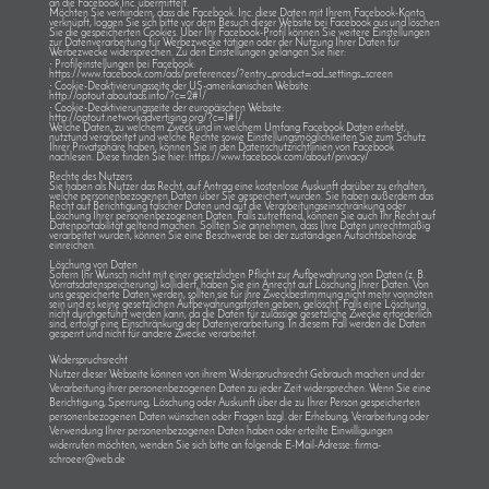
an die Facebook Inc. übermittelt.
Möchten Sie verhindern, dass die Facebook. Inc. diese Daten mit Ihrem Facebook-Konto
verknüpft, loggen Sie sich bitte vor dem Besuch dieser Website bei Facebook aus und löschen
Sie die gespeicherten Cookies. Über Ihr Facebook-Profil können Sie weitere Einstellungen
zur Datenverarbeitung für Werbezwecke tätigen oder der Nutzung Ihrer Daten für
Werbezwecke widersprechen. Zu den Einstellungen gelangen Sie hier:
·
Profileinstellungen bei Facebook:
https://www.facebook.com/ads/preferences/?entry_product=ad_settings_screen
·
Cookie-Deaktivierungsseite der US-amerikanischen Website:
http://optout.aboutads.info/?c=2#!/
·
Cookie-Deaktivierungsseite der europäischen Website:
http://optout.networkadvertising.org/?c=1#!/
Welche Daten, zu welchem Zweck und in welchem Umfang Facebook Daten erhebt,
nutztund verarbeitet und welche Rechte sowie Einstellungsmöglichkeiten Sie zum Schutz
Ihrer Privatsphäre haben, können Sie in den Datenschutzrichtlinien von Facebook
nachlesen. Diese finden Sie hier: https://www.facebook.com/about/privacy/
Rechte des Nutzers
Sie haben als Nutzer das Recht, auf Antrag eine kostenlose Auskunft darüber zu erhalten,
welche personenbezogenen Daten über Sie gespeichert wurden. Sie haben außerdem das
Recht auf Berichtigung falscher Daten und auf die Verarbeitungseinschränkung oder
Löschung Ihrer personenbezogenen Daten. Falls zutreffend, können Sie auch Ihr Recht auf
Datenportabilität geltend machen. Sollten Sie annehmen, dass Ihre Daten unrechtmäßig
verarbeitet wurden, können Sie eine Beschwerde bei der zuständigen Aufsichtsbehörde
einreichen.
Löschung von Daten
Sofern Ihr Wunsch nicht mit einer gesetzlichen Pflicht zur Aufbewahrung von Daten (z. B.
Vorratsdatenspeicherung) kollidiert, haben Sie ein Anrecht auf Löschung Ihrer Daten. Von
uns gespeicherte Daten werden, sollten sie für ihre Zweckbestimmung nicht mehr vonnöten
sein und es keine gesetzlichen Aufbewahrungsfristen geben, gelöscht. Falls eine Löschung
nicht durchgeführt werden kann, da die Daten für zulässige gesetzliche Zwecke erforderlich
sind, erfolgt eine Einschränkung der Datenverarbeitung. In diesem Fall werden die Daten
gesperrt und nicht für andere Zwecke verarbeitet.
Widerspruchsrecht
Nutzer dieser Webseite können von ihrem Widerspruchsrecht Gebrauch machen und der
Verarbeitung ihrer personenbezogenen Daten zu jeder Zeit widersprechen. Wenn Sie eine
Berichtigung, Sperrung, Löschung oder Auskunft über die zu Ihrer Person gespeicherten
personenbezogenen Daten wünschen oder Fragen bzgl. der Erhebung, Verarbeitung oder
Verwendung Ihrer personenbezogenen Daten haben oder erteilte Einwilligungen
widerrufen möchten, wenden Sie sich bitte an folgende E-Mail-Adresse: firma-
schroeer@web.de