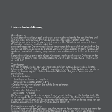
Datenschutzerklärung
Grundlegendes
Diese Datenschutzerklärung soll die Nutzer dieser Website über die Art, den Umfang und
den Zweck der Erhebung und Verwendung personenbezogener Daten durch den
Websitebetreiber Schröer Kids & Teens informieren. Der Websitebetreiber nimmt Ihren
Datenschutz sehr ernst und behandelt Ihre
personenbezogenen Daten vertraulich und entsprechend der gesetzlichen Vorschriften. Da
durch neue Technologien und die ständige Weiterentwicklung dieser Webseite Änderungen
an dieser Datenschutzerklärung vorgenommen werden können, empfehlen wir Ihnen sich
die
Datenschutzerklärung in regelmäßigen Abständen wieder durchzulesen. Definitionen der
verwendeten Begriffe (z.B. “personenbezogene Daten” oder “Verarbeitung”) finden Sie in
Art. 4 DSGVO.
Zugriffsdaten
Wir, der Websitebetreiber bzw. Seitenprovider, erheben aufgrund unseres berechtigten
Interesses (s. Art. 6 Abs. 1 lit. f. DSGVO) Daten über Zugriffe auf die Website und speichern
diese als „Server-Logfiles“ auf dem Server der Website ab. Folgende Daten werden so
protokolliert:
·
Besuchte Website
·
Uhrzeit zum Zeitpunkt des Zugriffes
·
Menge der gesendeten Daten in Byte
·
Quelle/Verweis, von welchem Sie auf die Seite gelangten
·
Verwendeter Browser
·
Verwendetes Betriebssystem
·
Verwendete IP-Adresse
Die Server-Logfiles werden für maximal 7 Tage gespeichert und anschließend gelöscht. Die
Speicherung der Daten erfolgt aus Sicherheitsgründen, um z. B. Missbrauchsfälle aufklären
zu können. Müssen Daten aus Beweisgründen aufgehoben werden, sind sie so lange von der
Löschung ausgenommen bis der Vorfall endgültig geklärt ist.
Reichweitenmessung & Cookies
Diese Website verwendet Cookies zur pseudonymisierten Reichweitenmessung, die entweder
von unserem Server oder dem Server Dritter an den Browser des Nutzers übertragen